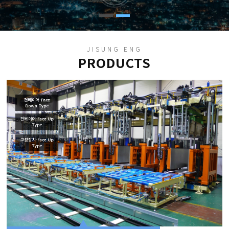
JISUNG ENG
PRODUCTS
컨베이어-Face
Down Type
컨베이어-Face Up
Type
고정장치-Face Up
Type