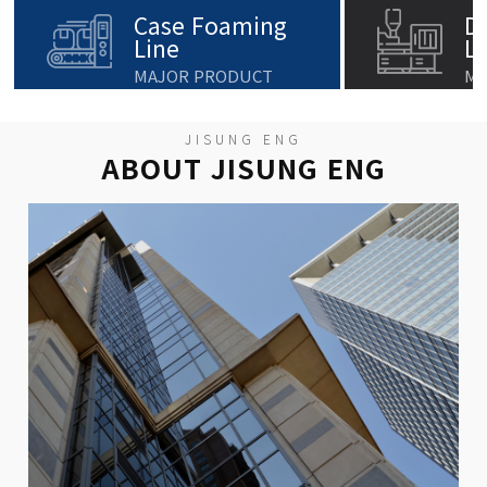
Case Foaming
D
Line
L
MAJOR PRODUCT
MA
JISUNG ENG
ABOUT JISUNG ENG